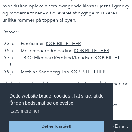
hvor du kan opleve alt fra swingende klassisk jazz til groovy
og moderne toner – altid leveret af dygtige musikere i
unikke rammer på toppen af byen.
Datoer:
D.3 juli - Funkasonic
KØB BILLET HER
D.5 juli - Mellemgaard Reloading
KØB BILLET HER
D.7 juli - TRIO: Ellegaard/Frøland/Knudsen
KØB BILLET
HER
D.9 juli - Mathias Sandberg Trio
KØB BILLET HER
Til alle koncerter vil der være mulighed for at købe mad og
drikke i baren, så du kan læne dig tilbage og nyde
Dette website bruger cookies til at sikre, at du
musikken i afslappede omgivelser.
får den bedst mulige oplevelse.
Vi glæder os til at byde dig velkommen til Jazz Festival
Læs mere her
2026!
CopenHill A/S:
Vindmøllevej 6, 2300 København S
- Email:
Det er forstået!