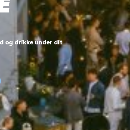
E
d og drikke under dit