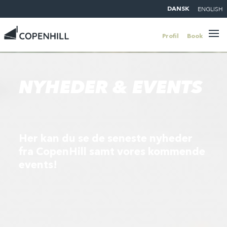
ENGLISH
DANSK
Profil
Book
NYHEDER & EVENTS
Her kan du se de seneste nyheder
fra CopenHill samt vores kommende
events!