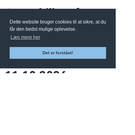
Copenhill rooftop
Dette website bruger cookies til at sikre, at du
session x føns
får den bedst mulige oplevelse.
Læs mere her
Det er forstået!
Open Air Bio Night
11.10.2026